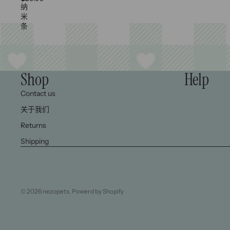
纳
米
条
Shop
Help
Contact us
关于我们
Returns
Shipping
© 2026
nezopets
,
Powerd by Shopify