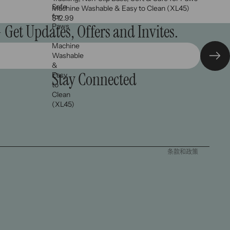
Safe
Machine Washable & Easy to Clean (XL45)
for
$12.99
 Get Updates, Offers and Invites.
Paws
–
Machine
Washable
&
Stay Connected
Easy
退款政策
to
隐私政策
Clean
(XL45)
服务条款
物流政策
联系信息
条款和政策