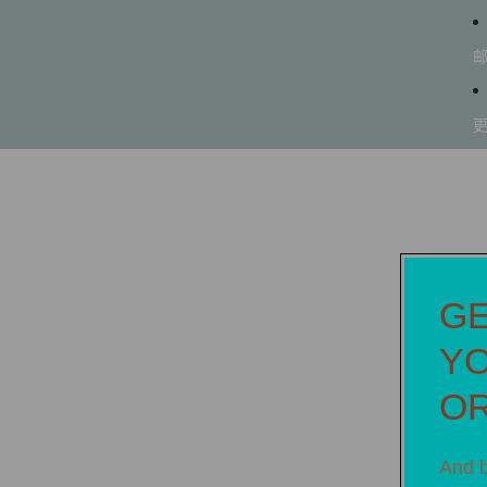
GE
YO
O
And b