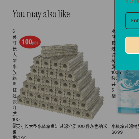
our n
You may also like
6
水
英
族
寸
箱
长
过
大
滤
型
树
水
脂
族
100ml（1
箱
袋），
鱼
共
缸
5
过
袋
滤
介
质
100
件
6 英寸长大型水族箱鱼缸过滤介质 100 件灰色纳米
水族箱过滤树脂 
灰
条
$6.99
色
$59.99