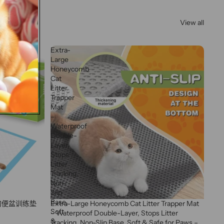
View all
Extra-
Large
Honeycomb
Cat
Litter
Trapper
Mat
–
Waterproof
Double-
Layer,
Stops
Litter
Tracking,
Non-
Slip
Base,
狗便盆训练垫
Extra-Large Honeycomb Cat Litter Trapper Mat
Soft
– Waterproof Double-Layer, Stops Litter
&
Tracking, Non-Slip Base, Soft & Safe for Paws –