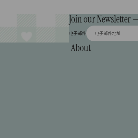
Join our Newsletter —
电子邮件
About