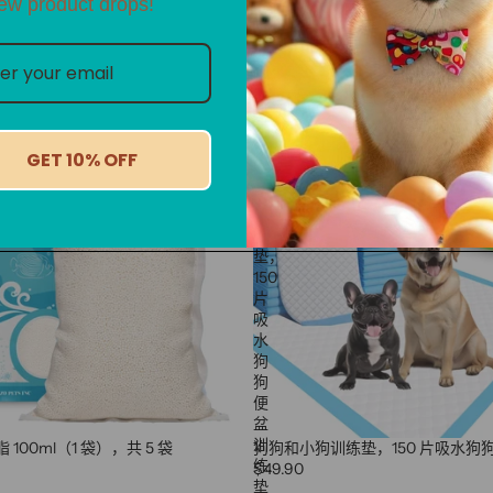
ew product drops!
狗
狗
和
GET 10% OFF
小
狗
训
练
垫，
150
片
吸
水
狗
狗
便
盆
训
100ml（1 袋），共 5 袋
狗狗和小狗训练垫，150 片吸水狗
练
$49.90
垫